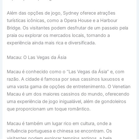
Além das opções de jogo, Sydney oferece atrações
turísticas icônicas, como a Opera House e a Harbour
Bridge. Os visitantes podem desfrutar de um passeio pela
praia ou explorar os mercados locais, tornando a
experiência ainda mais rica e diversificada.
Macau: O Las Vegas da Ásia
Macau é conhecido como o “Las Vegas da Ásia” e, com
razão. A cidade é famosa por seus cassinos luxuosos e
uma vasta gama de opções de entretenimento. O Venetian
Macau é um dos maiores cassinos do mundo, oferecendo
uma experiência de jogo inigualável, além de gondoleiros
que proporcionam um toque romântico.
Macau é também um lugar rico em cultura, onde a
influência portuguesa e chinesa se encontram. Os
visitantes podem explorar templos antigos, a bela