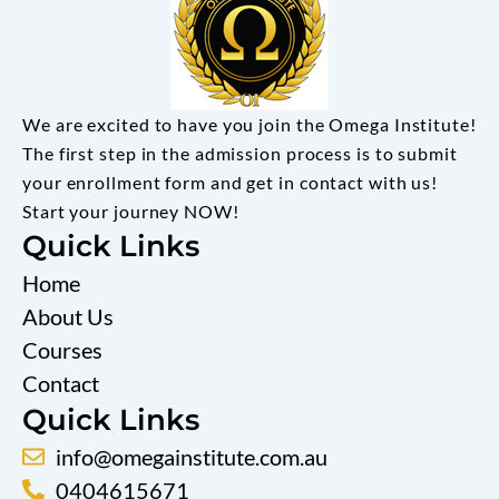
We are excited to have you join the Omega Institute!
The first step in the admission process is to submit
your enrollment form and get in contact with us!
Start your journey NOW!
Quick Links
Home
About Us
Courses
Contact
Quick Links
info@omegainstitute.com.au
0404615671