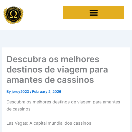
Skip
to
content
Descubra os melhores
destinos de viagem para
amantes de cassinos
By
jordy2023
/
February 2, 2026
Descubra os melhores destinos de viagem para amantes
de cassinos
Las Vegas: A capital mundial dos cassinos