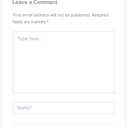
Leave a Comment
Your email address will not be published.
Required
fields are marked
*
Type
here..
Name*
Email*