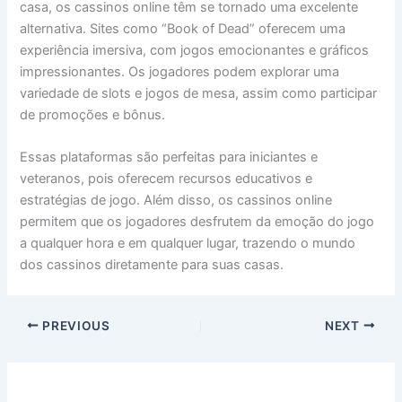
casa, os cassinos online têm se tornado uma excelente
alternativa. Sites como “Book of Dead” oferecem uma
experiência imersiva, com jogos emocionantes e gráficos
impressionantes. Os jogadores podem explorar uma
variedade de slots e jogos de mesa, assim como participar
de promoções e bônus.
Essas plataformas são perfeitas para iniciantes e
veteranos, pois oferecem recursos educativos e
estratégias de jogo. Além disso, os cassinos online
permitem que os jogadores desfrutem da emoção do jogo
a qualquer hora e em qualquer lugar, trazendo o mundo
dos cassinos diretamente para suas casas.
PREVIOUS
NEXT