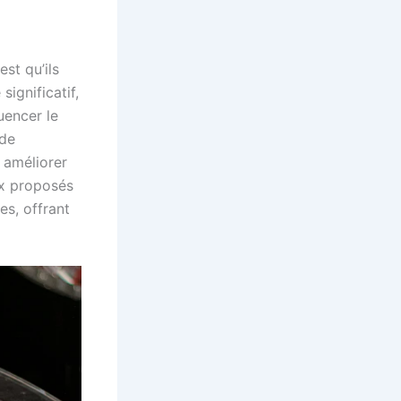
st qu’ils
ignificatif,
uencer le
 de
 améliorer
ux proposés
es, offrant