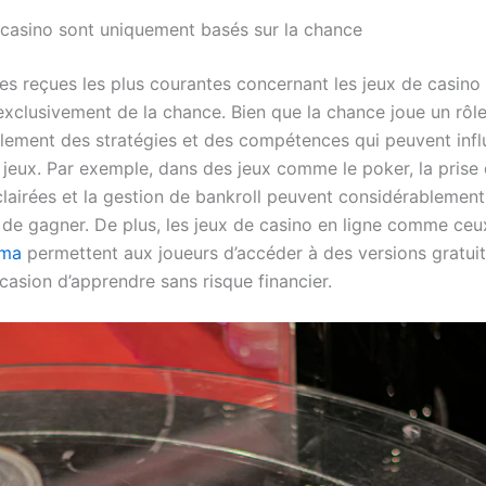
 casino sont uniquement basés sur la chance
s reçues les plus courantes concernant les jeux de casino e
clusivement de la chance. Bien que la chance joue un rôle s
galement des stratégies et des compétences qui peuvent infl
s jeux. Par exemple, dans des jeux comme le poker, la prise
clairées et la gestion de bankroll peuvent considérablement
 de gagner. De plus, les jeux de casino en ligne comme ce
ama
permettent aux joueurs d’accéder à des versions gratuit
casion d’apprendre sans risque financier.