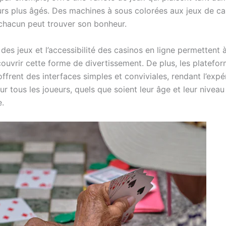
urs plus âgés. Des machines à sous colorées aux jeux de ca
 chacun peut trouver son bonheur.
 des jeux et l’accessibilité des casinos en ligne permettent 
ouvrir cette forme de divertissement. De plus, les platef
frent des interfaces simples et conviviales, rendant l’expé
r tous les joueurs, quels que soient leur âge et leur niveau
e.