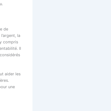
u.
le de
’argent, la
 y compris
tabilité. Il
 considérés
t aider les
ères.
 pour une