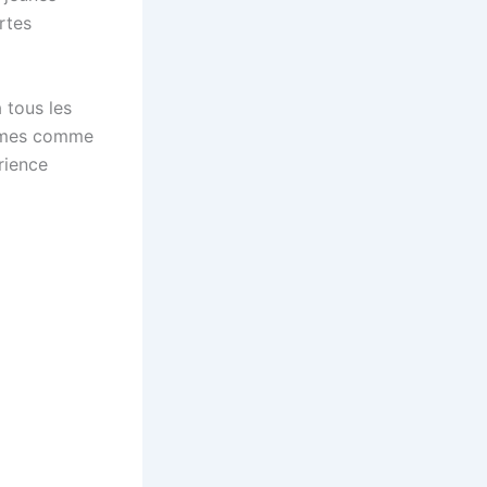
rtes
à tous les
ormes comme
rience