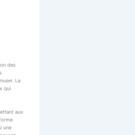
ion des
s
muser. La
x qui
ettant aux
eforme
i une