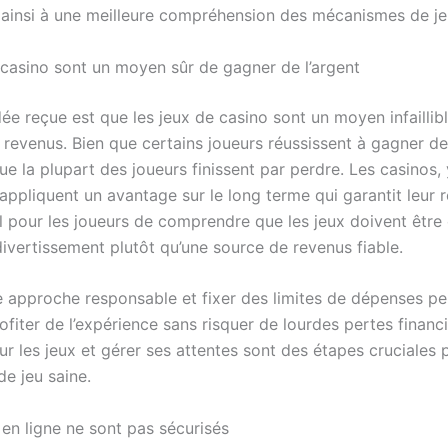
 ainsi à une meilleure compréhension des mécanismes de je
 casino sont un moyen sûr de gagner de l’argent
ée reçue est que les jeux de casino sont un moyen infaillib
revenus. Bien que certains joueurs réussissent à gagner de l
que la plupart des joueurs finissent par perdre. Les casinos,
ppliquent un avantage sur le long terme qui garantit leur ren
el pour les joueurs de comprendre que les jeux doivent être
vertissement plutôt qu’une source de revenus fiable.
 approche responsable et fixer des limites de dépenses peu
ofiter de l’expérience sans risquer de lourdes pertes financi
ur les jeux et gérer ses attentes sont des étapes cruciales
e jeu saine.
 en ligne ne sont pas sécurisés