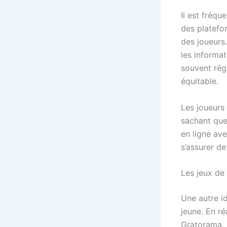
Il est fréqu
des platefo
des joueurs
les informat
souvent rég
équitable.
Les joueurs 
sachant que
en ligne ave
s’assurer de 
Les jeux de
Une autre id
jeune. En ré
Gratorama, p