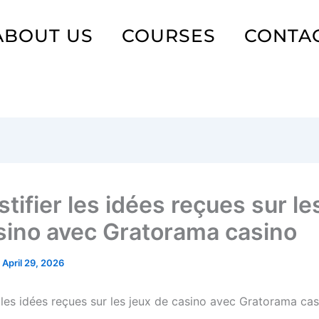
ABOUT US
COURSES
CONTA
ifier les idées reçues sur le
sino avec Gratorama casino
/
April 29, 2026
 les idées reçues sur les jeux de casino avec Gratorama cas