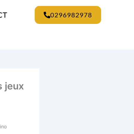
CT
0296982978
s jeux
ino