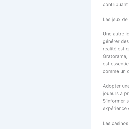
contribuant
Les jeux de
Une autre id
générer des 
réalité est 
Gratorama, a
est essenti
comme un di
Adopter une
joueurs à pr
S’informer s
expérience d
Les casinos