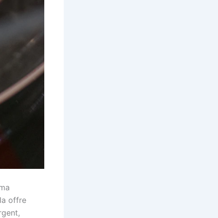
ama
la offre
rgent,