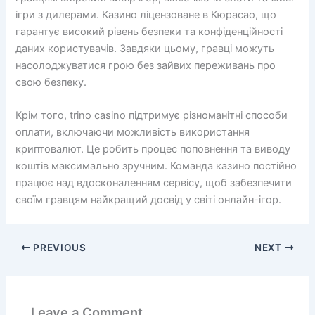
ігри з дилерами. Казино ліцензоване в Кюрасао, що
гарантує високий рівень безпеки та конфіденційності
даних користувачів. Завдяки цьому, гравці можуть
насолоджуватися грою без зайвих переживань про
свою безпеку.
Крім того, trino casino підтримує різноманітні способи
оплати, включаючи можливість використання
криптовалют. Це робить процес поповнення та виводу
коштів максимально зручним. Команда казино постійно
працює над вдосконаленням сервісу, щоб забезпечити
своїм гравцям найкращий досвід у світі онлайн-ігор.
PREVIOUS
NEXT
Leave a Comment