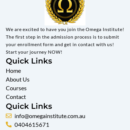
We are excited to have you join the Omega Institute!
The first step in the admission process is to submit
your enrollment form and get in contact with us!
Start your journey NOW!
Quick Links
Home
About Us
Courses
Contact
Quick Links
info@omegainstitute.com.au
0404615671