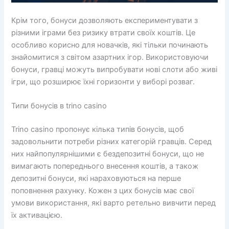
Крім того, бонуси дозволяють експериментувати з
різними іграми без ризику втрати своїх коштів. Це
особливо корисно для новачків, які тільки починають
знайомитися з світом азартних ігор. Використовуючи
бонуси, гравці можуть випробувати нові слоти або живі
ігри, що розширює їхні горизонти у виборі розваг.
Типи бонусів в trino casino
Trino casino пропонує кілька типів бонусів, щоб
задовольнити потреби різних категорій гравців. Серед
них найпопулярнішими є бездепозитні бонуси, що не
вимагають попереднього внесення коштів, а також
депозитні бонуси, які нараховуються на перше
поповнення рахунку. Кожен з цих бонусів має свої
умови використання, які варто ретельно вивчити перед
їх активацією.