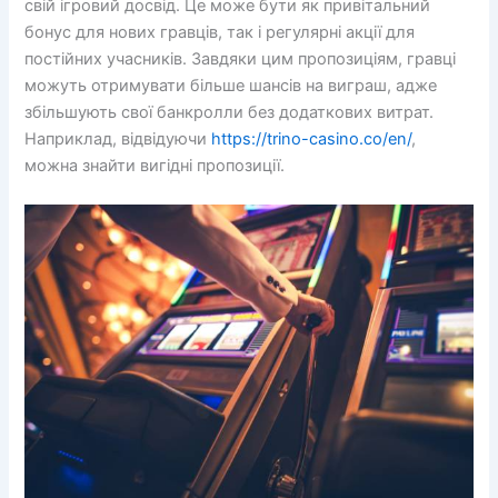
свій ігровий досвід. Це може бути як привітальний
бонус для нових гравців, так і регулярні акції для
постійних учасників. Завдяки цим пропозиціям, гравці
можуть отримувати більше шансів на виграш, адже
збільшують свої банкролли без додаткових витрат.
Наприклад, відвідуючи
https://trino-casino.co/en/
,
можна знайти вигідні пропозиції.