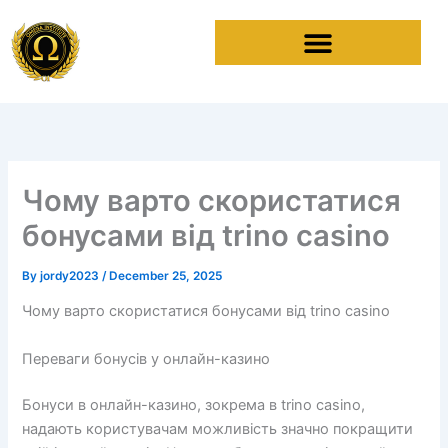
Skip
to
content
Чому варто скористатися
бонусами від trino casino
By
jordy2023
/
December 25, 2025
Чому варто скористатися бонусами від trino casino
Переваги бонусів у онлайн-казино
Бонуси в онлайн-казино, зокрема в trino casino,
надають користувачам можливість значно покращити