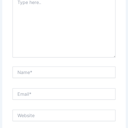
here..
Name*
Email*
Website