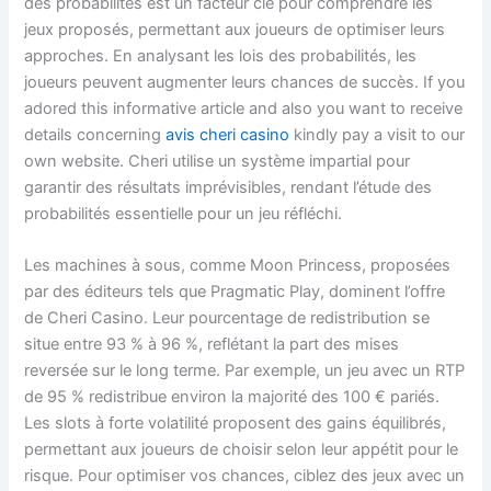
des probabilités est un facteur clé pour comprendre les
jeux proposés, permettant aux joueurs de optimiser leurs
approches. En analysant les lois des probabilités, les
joueurs peuvent augmenter leurs chances de succès. If you
adored this informative article and also you want to receive
details concerning
avis cheri casino
kindly pay a visit to our
own website. Cheri utilise un système impartial pour
garantir des résultats imprévisibles, rendant l’étude des
probabilités essentielle pour un jeu réfléchi.
Les machines à sous, comme Moon Princess, proposées
par des éditeurs tels que Pragmatic Play, dominent l’offre
de Cheri Casino. Leur pourcentage de redistribution se
situe entre 93 % à 96 %, reflétant la part des mises
reversée sur le long terme. Par exemple, un jeu avec un RTP
de 95 % redistribue environ la majorité des 100 € pariés.
Les slots à forte volatilité proposent des gains équilibrés,
permettant aux joueurs de choisir selon leur appétit pour le
risque. Pour optimiser vos chances, ciblez des jeux avec un