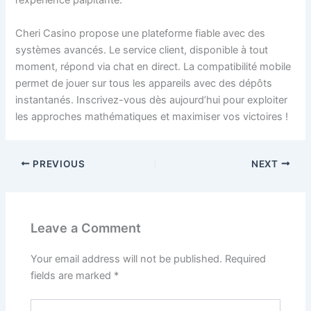
l’expérience palpitante.
Cheri Casino propose une plateforme fiable avec des
systèmes avancés. Le service client, disponible à tout
moment, répond via chat en direct. La compatibilité mobile
permet de jouer sur tous les appareils avec des dépôts
instantanés. Inscrivez-vous dès aujourd’hui pour exploiter
les approches mathématiques et maximiser vos victoires !
PREVIOUS
NEXT
Leave a Comment
Your email address will not be published.
Required
fields are marked
*
Type