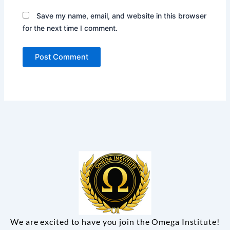
Save my name, email, and website in this browser
for the next time I comment.
We are excited to have you join the Omega Institute!