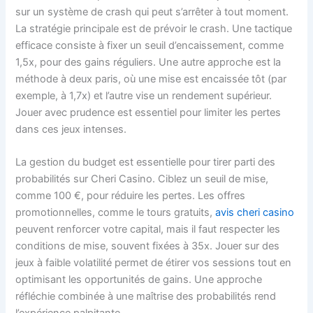
sur un système de crash qui peut s’arrêter à tout moment.
La stratégie principale est de prévoir le crash. Une tactique
efficace consiste à fixer un seuil d’encaissement, comme
1,5x, pour des gains réguliers. Une autre approche est la
méthode à deux paris, où une mise est encaissée tôt (par
exemple, à 1,7x) et l’autre vise un rendement supérieur.
Jouer avec prudence est essentiel pour limiter les pertes
dans ces jeux intenses.
La gestion du budget est essentielle pour tirer parti des
probabilités sur Cheri Casino. Ciblez un seuil de mise,
comme 100 €, pour réduire les pertes. Les offres
promotionnelles, comme le tours gratuits,
avis cheri casino
peuvent renforcer votre capital, mais il faut respecter les
conditions de mise, souvent fixées à 35x. Jouer sur des
jeux à faible volatilité permet de étirer vos sessions tout en
optimisant les opportunités de gains. Une approche
réfléchie combinée à une maîtrise des probabilités rend