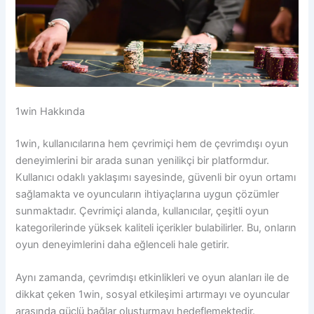
1win Hakkında
1win, kullanıcılarına hem çevrimiçi hem de çevrimdışı oyun
deneyimlerini bir arada sunan yenilikçi bir platformdur.
Kullanıcı odaklı yaklaşımı sayesinde, güvenli bir oyun ortamı
sağlamakta ve oyuncuların ihtiyaçlarına uygun çözümler
sunmaktadır. Çevrimiçi alanda, kullanıcılar, çeşitli oyun
kategorilerinde yüksek kaliteli içerikler bulabilirler. Bu, onların
oyun deneyimlerini daha eğlenceli hale getirir.
Aynı zamanda, çevrimdışı etkinlikleri ve oyun alanları ile de
dikkat çeken 1win, sosyal etkileşimi artırmayı ve oyuncular
arasında güçlü bağlar oluşturmayı hedeflemektedir.