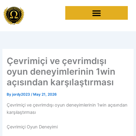
Skip
to
content
Çevrimiçi ve çevrimdışı
oyun deneyimlerinin 1win
açısından karşılaştırması
By
jordy2023
/
May 21, 2026
Çevrimiçi ve çevrimdışı oyun deneyimlerinin 1win açısından
karşılaştırması
Çevrimiçi Oyun Deneyimi