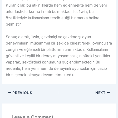
Kullanıcılar, bu etkinliklerde hem eğlenmekte hem de yeni
arkadaşlıklar kurma fırsatı bulmaktadırlar. 1win, bu
özellikleriyle kullanıcıların tercih ettiği bir marka haline
gelmiştir.
Sonuç olarak, 1win, çevrimiçi ve çevrimdışı oyun
deneyimlerini mükemmel bir şekilde birleştirerek, oyunculara
zengin ve eğlenceli bir platform sunmaktadır. Kullanıcıların
güvenli ve keyifli bir deneyim yaşaması için sürekli yenilikler
yaparak, sektördeki konumunu güçlendirmektedir. Bu
nedenle, hem yeni hem de deneyimli oyuncular için cazip
bir seçenek olmaya devam etmektedir.
PREVIOUS
NEXT
Leave a Comment