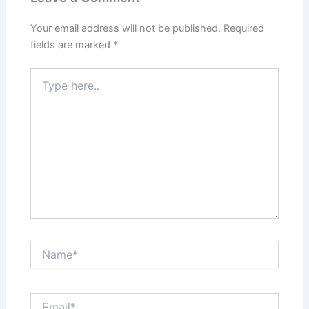
Your email address will not be published.
Required
fields are marked
*
Type
here..
Name*
Email*