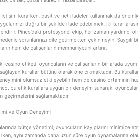
 iletişim kurarken, basit ve net ifadeler kullanmak da önemlidi
ygularınızı doğru bir şekilde ifade edebilmek, iki taraf aras
üçlendirir. Pinco’daki profesyonel ekip, her zaman yardımcı o
 nedenle sorunlarınızı dile getirmekten çekinmeyin. Saygılı bir
rın hem de çalışanların memnuniyetini artırır.
, casino etiketi, oyuncuların ve çalışanların bir arada uyum
ağlayan kurallar bütünü olarak öne çıkmaktadır. Bu kuralların
neyimini olumsuz etkileyebilir hem de casino ortamının hu
inco, bu etik kurallara uygun bir deneyim sunarak, oyuncula
n geçirmelerini sağlamaktadır.
imi ve Oyun Deneyimi
larında bütçe yönetimi, oyuncuların kayıplarını minimize et
urken, aynı zamanda daha uzun süre oyun oynamalarına olan