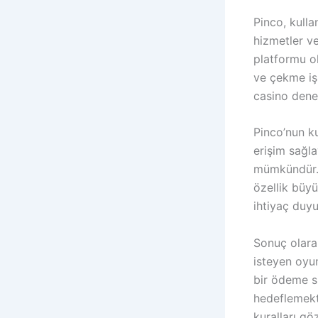
Pinco, kulla
hizmetler ve
platformu ol
ve çekme işle
casino deney
Pinco’nun k
erişim sağla
mümkündür. 
özellik büyü
ihtiyaç duy
Sonuç olara
isteyen oyun
bir ödeme sü
hedeflemekt
kuralları gö