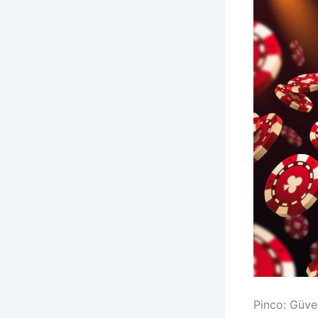
Pinco: Güven