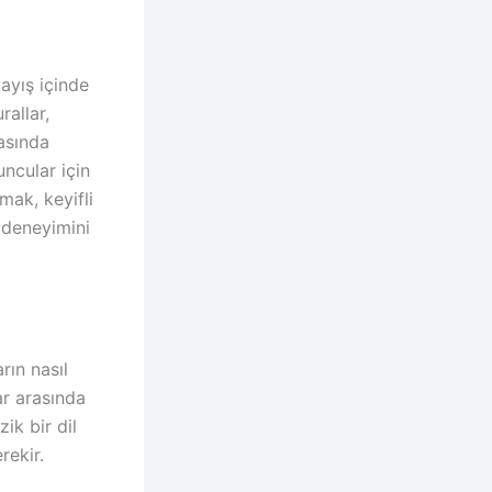
layış içinde
rallar,
asında
ncular için
mak, keyifli
deneyimini
rın nasıl
ar arasında
ik bir dil
rekir.