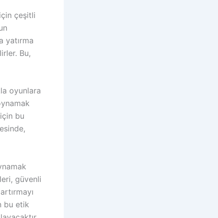
çin çeşitli
yun
ra yatırma
rler. Bu,
kla oyunlara
n oynamak
için bu
esinde,
 oynamak
eri, güvenli
 artırmayı
 bu etik
layacaktır.