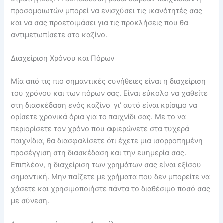
προσομοιωτών μπορεί να ενισχύσει τις ικανότητές σας
και να σας προετοιμάσει για τις προκλήσεις που θα
αντιμετωπίσετε στο καζίνο.
Διαχείριση Χρόνου και Πόρων
Μία από τις πιο σημαντικές συνήθειες είναι η διαχείριση
του χρόνου και των πόρων σας. Είναι εύκολο να χαθείτε
στη διασκέδαση ενός καζίνο, γι’ αυτό είναι κρίσιμο να
ορίσετε χρονικά όρια για το παιχνίδι σας. Με το να
περιορίσετε τον χρόνο που αφιερώνετε στα τυχερά
παιχνίδια, θα διασφαλίσετε ότι έχετε μια ισορροπημένη
προσέγγιση στη διασκέδαση και την ευημερία σας.
Επιπλέον, η διαχείριση των χρημάτων σας είναι εξίσου
σημαντική. Μην παίζετε με χρήματα που δεν μπορείτε να
χάσετε και χρησιμοποιήστε πάντα το διαθέσιμο ποσό σας
με σύνεση.