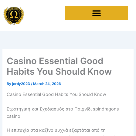
Skip
to
content
Casino Essential Good
Habits You Should Know
By
jordy2023
/
March 24, 2026
Casino Essential Good Habits You Should Know
Στρατηγική και Σχεδιασμός στο Παιχνίδι spindragons
casino
Η επιτυχία στα καζίνο συχνά εξαρτάται από τη