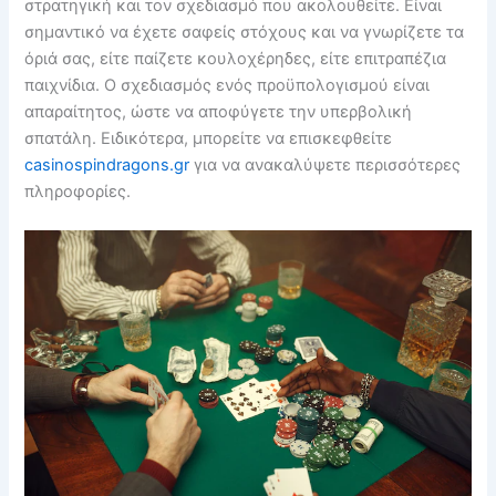
στρατηγική και τον σχεδιασμό που ακολουθείτε. Είναι
σημαντικό να έχετε σαφείς στόχους και να γνωρίζετε τα
όριά σας, είτε παίζετε κουλοχέρηδες, είτε επιτραπέζια
παιχνίδια. Ο σχεδιασμός ενός προϋπολογισμού είναι
απαραίτητος, ώστε να αποφύγετε την υπερβολική
σπατάλη. Ειδικότερα, μπορείτε να επισκεφθείτε
casinospindragons.gr
για να ανακαλύψετε περισσότερες
πληροφορίες.