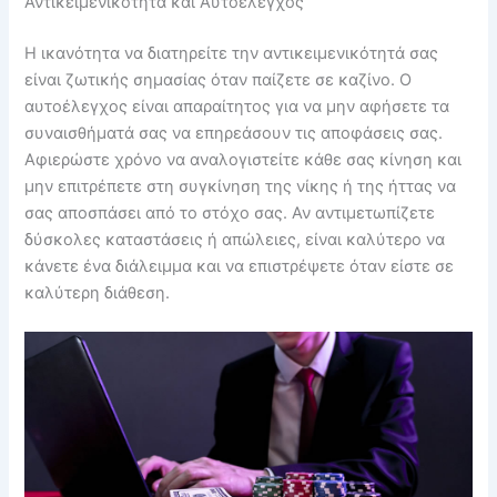
Αντικειμενικότητα και Αυτοέλεγχος
Η ικανότητα να διατηρείτε την αντικειμενικότητά σας
είναι ζωτικής σημασίας όταν παίζετε σε καζίνο. Ο
αυτοέλεγχος είναι απαραίτητος για να μην αφήσετε τα
συναισθήματά σας να επηρεάσουν τις αποφάσεις σας.
Αφιερώστε χρόνο να αναλογιστείτε κάθε σας κίνηση και
μην επιτρέπετε στη συγκίνηση της νίκης ή της ήττας να
σας αποσπάσει από το στόχο σας. Αν αντιμετωπίζετε
δύσκολες καταστάσεις ή απώλειες, είναι καλύτερο να
κάνετε ένα διάλειμμα και να επιστρέψετε όταν είστε σε
καλύτερη διάθεση.