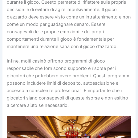
durante il gioco. Questo permette di riflettere sulle proprie
decisioni e di evitare di agire impulsivamente. Il gioco
d’azzardo deve essere visto come un intrattenimento e non
come un modo per guadagnare denaro. Essere
consapevoli delle proprie emozioni e dei propri
comportamenti durante il gioco è fondamentale per
mantenere una relazione sana con il gioco d’azzardo.
Infine, molti casinò offrono programmi di gioco
responsabile che forniscono supporto e risorse per i
giocatori che potrebbero avere problemi. Questi programmi
possono includere limiti di deposito, autoesclusione e
accesso a consulenze professionali. È importante che i
giocatori siano consapevoli di queste risorse e non esitino
a cercare aiuto se necessario.