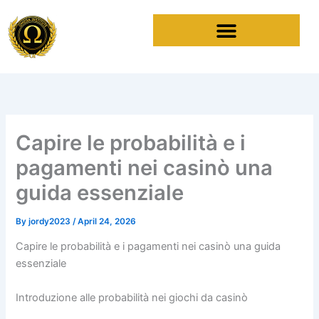
Skip
to
content
Capire le probabilità e i
pagamenti nei casinò una
guida essenziale
By
jordy2023
/
April 24, 2026
Capire le probabilità e i pagamenti nei casinò una guida
essenziale
Introduzione alle probabilità nei giochi da casinò