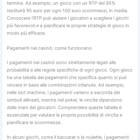
termine. Ad esempio, un gioco con un RTP del 95%
restituirà 95 euro per ogni 100 euro scommessi, in media.
Conoscere l’RTP può aiutare i giocatori a scegliere i giochi
più favorevoli e a pianificare le proprie strategie di gioco in
modo più efficace.
Pagamenti nei casinò: come funzionano
I pagamenti nei casinò sono strettamente legati alle
probabilità e alle regole specifiche di ogni gioco. Ogni gioco
ha una tabella dei pagamenti che specifica quanto si può
vincere in base alle combinazioni ottenute. Ad esempio,
nelle slot machine, i pagamenti variano a seconda dei
simboli allineati, mentre nel poker, le vincite dipendono
dalle mani dei giocatori. Comprendere queste tabelle è
essenziale per valutare le proprie possibilità di vincita e
pianificare le scommesse.
In alcuni giochi, come il baccarat o la roulette, i pagamenti