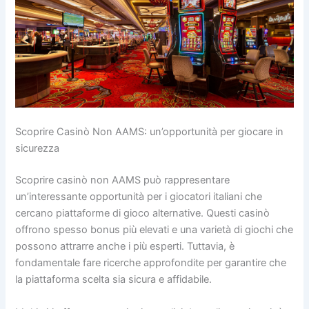
Scoprire Casinò Non AAMS: un’opportunità per giocare in
sicurezza
Scoprire casinò non AAMS può rappresentare
un’interessante opportunità per i giocatori italiani che
cercano piattaforme di gioco alternative. Questi casinò
offrono spesso bonus più elevati e una varietà di giochi che
possono attrarre anche i più esperti. Tuttavia, è
fondamentale fare ricerche approfondite per garantire che
la piattaforma scelta sia sicura e affidabile.