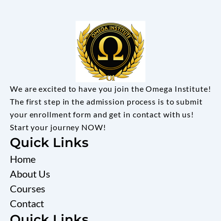
We are excited to have you join the Omega Institute!
The first step in the admission process is to submit
your enrollment form and get in contact with us!
Start your journey NOW!
Quick Links
Home
About Us
Courses
Contact
Quick Links