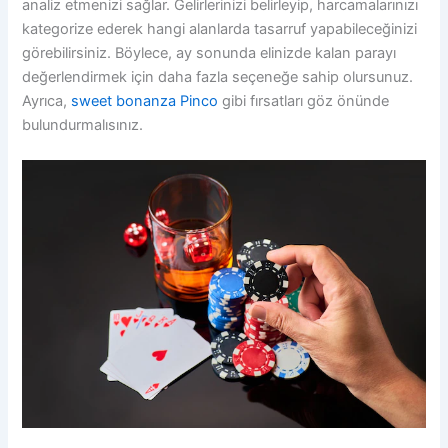
analiz etmenizi sağlar. Gelirlerinizi belirleyip, harcamalarınızı
kategorize ederek hangi alanlarda tasarruf yapabileceğinizi
görebilirsiniz. Böylece, ay sonunda elinizde kalan parayı
değerlendirmek için daha fazla seçeneğe sahip olursunuz.
Ayrıca,
sweet bonanza Pinco
gibi fırsatları göz önünde
bulundurmalısınız.