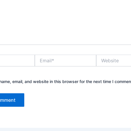
Email*
Website
ame, email, and website in this browser for the next time I commen