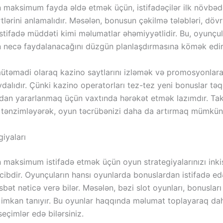
 maksimum fayda əldə etmək üçün, istifadəçilər ilk növbədə
lərini anlamalıdır. Məsələn, bonusun çəkilmə tələbləri, döv
stifadə müddəti kimi məlumatlar əhəmiyyətlidir. Bu, oyunçul
 necə faydalanacağını düzgün planlaşdırmasına kömək edir
ütəmadi olaraq kazino saytlarını izləmək və promosyonlara
dalıdır. Çünki kazino operatorları tez-tez yeni bonuslar tə
dan yararlanmaq üçün vaxtında hərəkət etmək lazımdır. Takt
tənzimləyərək, oyun təcrübənizi daha da artırmaq mümkün
iyaları
 maksimum istifadə etmək üçün oyun strategiyalarınızı inki
cibdir. Oyunçuların hansı oyunlarda bonuslardan istifadə ed
ət nəticə verə bilər. Məsələn, bəzi slot oyunları, bonuslar
mkan tanıyır. Bu oyunlar haqqında məlumat toplayaraq da
çimlər edə bilərsiniz.