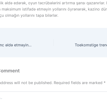
ik əldə edərək, oyun təcrübələrini artırma şansı qazanırlar. B
 maksimum istifadə etməyin yollarını öyrənərək, kazino dü
u olmağın yollarını tapa bilərlər.
Gambledən qazanc əldə etməyin addım-addım yolları Pin Up
 Comment
address will not be published.
Required fields are marked
*