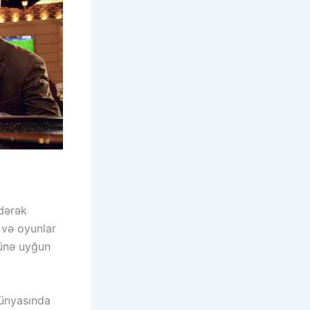
dərək
r və oyunlar
zünə uyğun
dünyasında