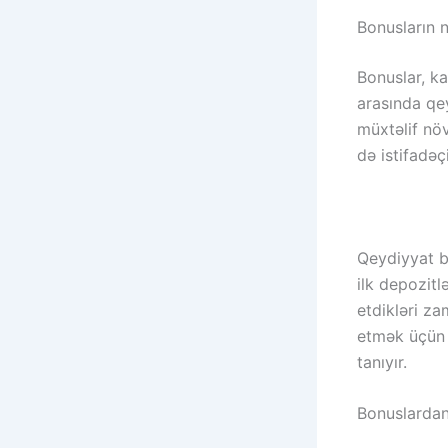
Bonusların n
Bonuslar, ka
arasında qe
müxtəlif növ
də istifadəç
Qeydiyyat bo
ilk depozitl
etdikləri za
etmək üçün 
tanıyır.
Bonuslardan