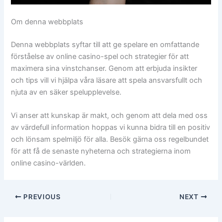
Om denna webbplats
Denna webbplats syftar till att ge spelare en omfattande
förståelse av online casino-spel och strategier för att
maximera sina vinstchanser. Genom att erbjuda insikter
och tips vill vi hjälpa våra läsare att spela ansvarsfullt och
njuta av en säker spelupplevelse.
Vi anser att kunskap är makt, och genom att dela med oss
av värdefull information hoppas vi kunna bidra till en positiv
och lönsam spelmiljö för alla. Besök gärna oss regelbundet
för att få de senaste nyheterna och strategierna inom
online casino-världen.
PREVIOUS
NEXT