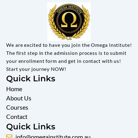
We are excited to have you join the Omega Institute!
The first step in the admission process is to submit
your enrollment form and get in contact with us!
Start your journey NOW!
Quick Links
Home
About Us
Courses
Contact
Quick Links
info@omegainstitute.com.au