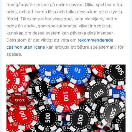
framgångsrik spelare på online casino. Olika spel har olika
odds, och att kunna läsa och tolka dessa kan ge en tydlig
fördel. Till exempel har vissa spel, som blackjack, bättre
odds än andra, som spelautomater, vilket innebär att
kunskap om dessa system kan påverka dina insatser.
Dessutom är det viktigt att veta om
rekommenderade
casinon utan licens
kan erbjuda ett bättre spelalternativ för
spelare.