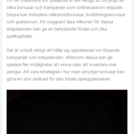
För att maximera sitt spelande är det viktigt att utnyttja de
olika bonusar och kampanjer som onlinecasinon erbjuder.
Dessa kan inkludera välkomstbonusar, insättningsbonusar
och gratissnurr. Att noggrant läsa villkoren för dessa
erbjudanden kan ge en betydande fördel och öka
spelkapitalet.
Det är också viktigt att hålla sig uppdaterad om löpande
kampanjer och erbjudanden, eftersom dessa kan ge
spelare fler möjligheter att vinna utan att investera mer
pengar. Att vara strategisk i hur man utnyttjar bonusar kan
göra en stor skillnad för den totala spelupplevelsen.