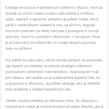
Existuje množstvo inšpiratívnych príbehov víťazov, ktorí sa
dostali na vrchol vďaka svojmu odhodlaniu a tvrdému
úsiliu. Jedným z takýchto príbehov je príbeh hráča, ktorý
začal s minimálnymi vkladmi a roky sa učil hru. Napriek
mnohým prehrám sa nikdy nevzdal a postupne si osvojil
techniky, ktoré ho priviedli k víťazstvám v turnajoch. Dnes
je považovaný za odborníka vo svojej oblasti a ponúka
rady nováčikom.
Iný príbeh sa týka ženy, ktorá vyhrala jackpot na automate.
Jej úspech sa zakladal na prísnej stratégii a hlbokom
porozumení výherných mechanizmov. Nechcela len hrať
pre zábavu, ale naučila sa aj matematické aspekty hier, čo
ju posunulo k víťazstvu. Jej príbeh ukazuje, ako je dôležité
mať vzdelanie v oblasti hazardných hier.
Takéto osobné príbehy sú dôkazom toho, že víťazstvo v
hazardných hrách je možné dosiahnuť nielen šťastím, ale aj