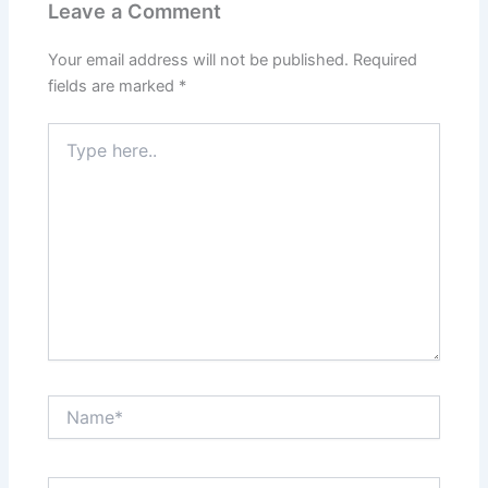
Leave a Comment
Your email address will not be published.
Required
fields are marked
*
Type
here..
Name*
Email*