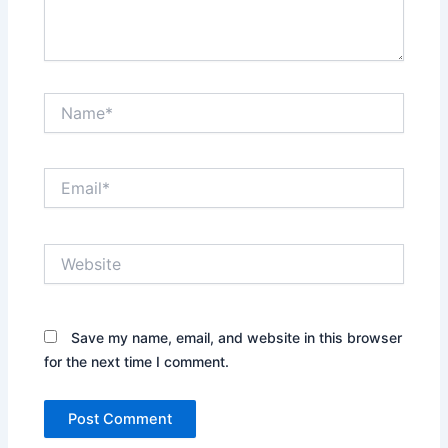
Name*
Email*
Website
Save my name, email, and website in this browser
for the next time I comment.