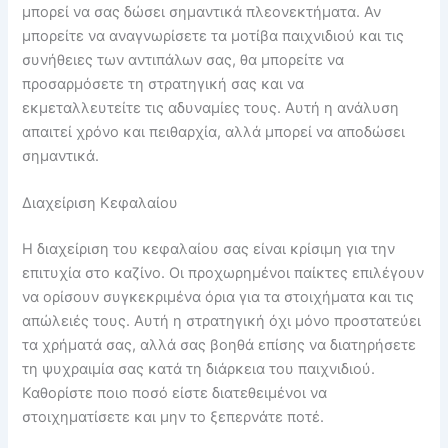
μπορεί να σας δώσει σημαντικά πλεονεκτήματα. Αν
μπορείτε να αναγνωρίσετε τα μοτίβα παιχνιδιού και τις
συνήθειες των αντιπάλων σας, θα μπορείτε να
προσαρμόσετε τη στρατηγική σας και να
εκμεταλλευτείτε τις αδυναμίες τους. Αυτή η ανάλυση
απαιτεί χρόνο και πειθαρχία, αλλά μπορεί να αποδώσει
σημαντικά.
Διαχείριση Κεφαλαίου
Η διαχείριση του κεφαλαίου σας είναι κρίσιμη για την
επιτυχία στο καζίνο. Οι προχωρημένοι παίκτες επιλέγουν
να ορίσουν συγκεκριμένα όρια για τα στοιχήματα και τις
απώλειές τους. Αυτή η στρατηγική όχι μόνο προστατεύει
τα χρήματά σας, αλλά σας βοηθά επίσης να διατηρήσετε
τη ψυχραιμία σας κατά τη διάρκεια του παιχνιδιού.
Καθορίστε ποιο ποσό είστε διατεθειμένοι να
στοιχηματίσετε και μην το ξεπερνάτε ποτέ.