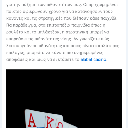
για την αύξηση των πιθανοτήτων σας. Οι προχωρημένοι
παίκτες αφιερώνουν χρόνο για να κατανοήσουν τους
κανόνες και τις στρατηγικές που διέπουν κάθε παιχνίδι.
Για παράδειγμα, στα επιτραπέζια παιχνίδια όπως η
ρουλέτα και το μπλάκτζακ, η στρατηγική μπορεί να
επηρεάσει τις πιθανότητες νίκης. Αν γνωρίζετε πώς
λειτουργούν οι πιθανότητες και ποιες είναι οι καλύτερες
επιλογές, μπορείτε να κάνετε πιο ενημερωμένες
αποφάσεις και ίσως να εξετάσετε το
elabet casino
.