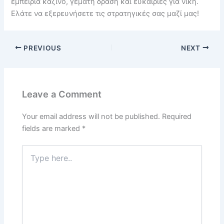
εμπειρία καζίνο, γεμάτη δράση και ευκαιρίες για νίκη.
Ελάτε να εξερευνήσετε τις στρατηγικές σας μαζί μας!
PREVIOUS
NEXT
Leave a Comment
Your email address will not be published.
Required
fields are marked
*
Type
here..