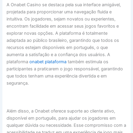
A Onabet Casino se destaca pela sua interface amigável,
projetada para proporcionar uma navegação fluida e
intuitiva. Os jogadores, sejam novatos ou experientes,
encontram facilidade em acessar seus jogos favoritos e
explorar novas opções. A plataforma é totalmente
adaptada ao público brasileiro, garantindo que todos os
recursos estejam disponíveis em português, o que
aumenta a satisfação e a confiança dos usuários. A
plataforma
onabet plataforma
também estimula os
participantes a praticarem o jogo responsável, garantindo
que todos tenham uma experiência divertida e em
segurança.
Além disso, a Onabet oferece suporte ao cliente ativo,
disponível em português, para ajudar os jogadores em
qualquer dúvida ou necessidade. Esse compromisso com a
acessibilidade se traduz em uma experiência de jogo mais