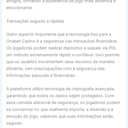
antigos, tornando a experiência de jogo mais dinâmica e
emocionante.
Transações seguras e rápidas
Outro aspecto importante que a tecnologia traz para a
Onabet Casino é a segurança nas transações financeiras.
Os jogadores podem realizar depósitos e saques via PIX,
um método extremamente rápido e confiável. Isso permite
que os usuários movimentem seus recursos de maneira
eficiente, sem preocupações com a segurança das
informações pessoais e financeiras.
A plataforma utiliza tecnologia de criptografia avançada,
garantindo que todos os dados sejam protegidos. Com
essa camada adicional de segurança, os jogadores podem
se concentrar no que realmente importa: a diversão e a
emoção do jogo, sabendo que suas informações estão
seguras.