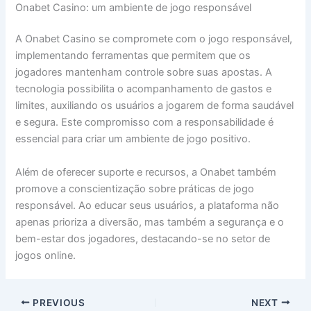
Onabet Casino: um ambiente de jogo responsável
A Onabet Casino se compromete com o jogo responsável,
implementando ferramentas que permitem que os
jogadores mantenham controle sobre suas apostas. A
tecnologia possibilita o acompanhamento de gastos e
limites, auxiliando os usuários a jogarem de forma saudável
e segura. Este compromisso com a responsabilidade é
essencial para criar um ambiente de jogo positivo.
Além de oferecer suporte e recursos, a Onabet também
promove a conscientização sobre práticas de jogo
responsável. Ao educar seus usuários, a plataforma não
apenas prioriza a diversão, mas também a segurança e o
bem-estar dos jogadores, destacando-se no setor de
jogos online.
PREVIOUS
NEXT