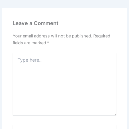
Leave a Comment
Your email address will not be published.
Required
fields are marked
*
Type
here..
Name*