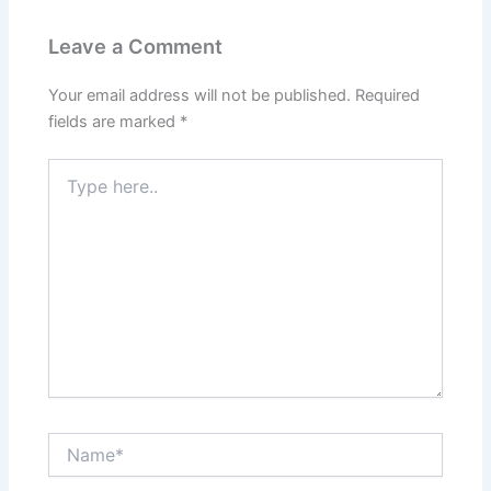
Leave a Comment
Your email address will not be published.
Required
fields are marked
*
Type
here..
Name*