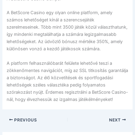
A BetScore Casino egy olyan online platform, amely
számos lehetőséget kínál a szerencsejáték
szerelmeseinek. Több mint 3500 játék közül választhatunk,
így mindenki megtalálhatja a számára legizgalmasabb
lehetőségeket. Az üdvözlő bónusz mértéke 350%, amely
különösen vonzó a kezdő játékosok számára.
A platform felhasználóbarát felülete lehetővé teszi a
zökkenőmentes navigációt, míg az SSL titkosítás garantálja
a biztonságot. Az élő közvetítések és sportfogadási
lehetőségek széles választéka pedig folyamatos
szórakozást nyújt. Érdemes regisztrálni a BetScore Casino-
nál, hogy élvezhessük az izgalmas játékélményeket!
PREVIOUS
NEXT