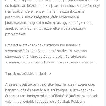
A szerencsejáték során fontos, hogy a játékosok felelősen
és tudatosan közelítsenek a játékmenethez. A játékélményt
nemcsak a nyeremények, hanem a szórakozás is
jelentheti. A felelősségteljes játék érdekében a
játékosoknak meg kell határozniuk egy költségkeretet,
amelyet nem lépnek túl, ezzel elkerülve a pénzügyi
problémákat.
Emellett a játékosoknak tisztában kell lenniük a
szerencsejáték függőség kockázataival is. Számos
szervezet kínál támogatást a problémás játékosok
számára, segítve őket a helyes útra való visszatérésben.
Tippek és trükkök a sikerhez
A szerencsejátékban való sikerhez nemcsak szerencse,
hanem tudás és stratégia is szükséges. A játékosoknak
érdemes tanulmányozniuk a különböző játékok szabályait,
valamint a legjobb fogadási stratégiákat. Például a