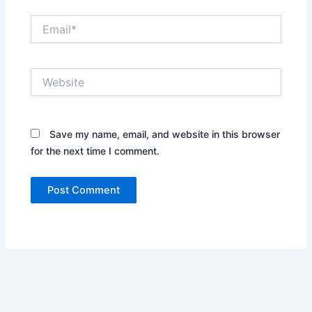
Email*
Website
Save my name, email, and website in this browser
for the next time I comment.