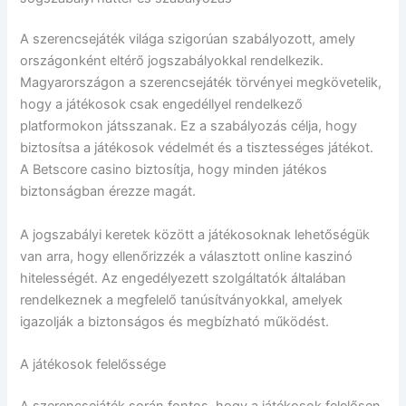
A szerencsejáték világa szigorúan szabályozott, amely
országonként eltérő jogszabályokkal rendelkezik.
Magyarországon a szerencsejáték törvényei megkövetelik,
hogy a játékosok csak engedéllyel rendelkező
platformokon játsszanak. Ez a szabályozás célja, hogy
biztosítsa a játékosok védelmét és a tisztességes játékot.
A Betscore casino biztosítja, hogy minden játékos
biztonságban érezze magát.
A jogszabályi keretek között a játékosoknak lehetőségük
van arra, hogy ellenőrizzék a választott online kaszinó
hitelességét. Az engedélyezett szolgáltatók általában
rendelkeznek a megfelelő tanúsítványokkal, amelyek
igazolják a biztonságos és megbízható működést.
A játékosok felelőssége