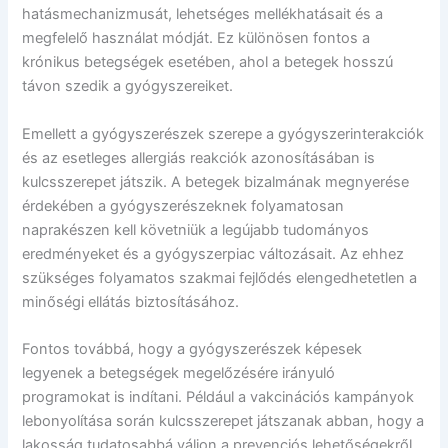
hatásmechanizmusát, lehetséges mellékhatásait és a
megfelelő használat módját. Ez különösen fontos a
krónikus betegségek esetében, ahol a betegek hosszú
távon szedik a gyógyszereiket.
Emellett a gyógyszerészek szerepe a gyógyszerinterakciók
és az esetleges allergiás reakciók azonosításában is
kulcsszerepet játszik. A betegek bizalmának megnyerése
érdekében a gyógyszerészeknek folyamatosan
naprakészen kell követniük a legújabb tudományos
eredményeket és a gyógyszerpiac változásait. Az ehhez
szükséges folyamatos szakmai fejlődés elengedhetetlen a
minőségi ellátás biztosításához.
Fontos továbbá, hogy a gyógyszerészek képesek
legyenek a betegségek megelőzésére irányuló
programokat is indítani. Például a vakcinációs kampányok
lebonyolítása során kulcsszerepet játszanak abban, hogy a
lakosság tudatosabbá váljon a prevenciós lehetőségekről.