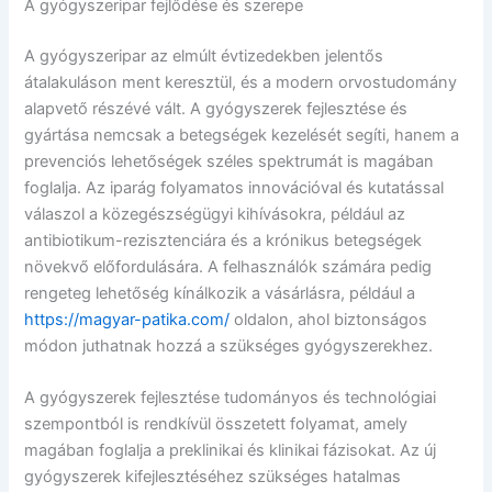
A gyógyszeripar fejlődése és szerepe
A gyógyszeripar az elmúlt évtizedekben jelentős
átalakuláson ment keresztül, és a modern orvostudomány
alapvető részévé vált. A gyógyszerek fejlesztése és
gyártása nemcsak a betegségek kezelését segíti, hanem a
prevenciós lehetőségek széles spektrumát is magában
foglalja. Az iparág folyamatos innovációval és kutatással
válaszol a közegészségügyi kihívásokra, például az
antibiotikum-rezisztenciára és a krónikus betegségek
növekvő előfordulására. A felhasználók számára pedig
rengeteg lehetőség kínálkozik a vásárlásra, például a
https://magyar-patika.com/
oldalon, ahol biztonságos
módon juthatnak hozzá a szükséges gyógyszerekhez.
A gyógyszerek fejlesztése tudományos és technológiai
szempontból is rendkívül összetett folyamat, amely
magában foglalja a preklinikai és klinikai fázisokat. Az új
gyógyszerek kifejlesztéséhez szükséges hatalmas