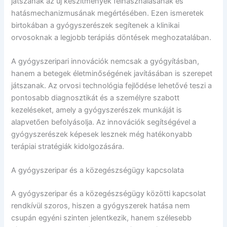
játszanak az új készítmények felhasználásának és
hatásmechanizmusának megértésében. Ezen ismeretek
birtokában a gyógyszerészek segítenek a klinikai
orvosoknak a legjobb terápiás döntések meghozatalában.
A gyógyszeripari innovációk nemcsak a gyógyításban,
hanem a betegek életminőségének javításában is szerepet
játszanak. Az orvosi technológia fejlődése lehetővé teszi a
pontosabb diagnosztikát és a személyre szabott
kezeléseket, amely a gyógyszerészek munkáját is
alapvetően befolyásolja. Az innovációk segítségével a
gyógyszerészek képesek lesznek még hatékonyabb
terápiai stratégiák kidolgozására.
A gyógyszeripar és a közegészségügy kapcsolata
A gyógyszeripar és a közegészségügy közötti kapcsolat
rendkívül szoros, hiszen a gyógyszerek hatása nem
csupán egyéni szinten jelentkezik, hanem szélesebb