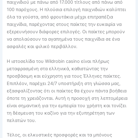
παιχνιδιού με πάνω από 17.000 τίτλους από πάνω από
100 παρόχους. Η πλούσια επιλογή παιχνιδιών καλύπτει
όλα τα γούστα, από φρουτάκια μέχρι επιτραπέζια
παιχνίδια, παρέχοντας στους παίκτες την ευκαιρία να
εξερευνήσουν διάφορες επιλογές. Οι παίκτες μπορούν
να απολαύσουν τα αγαπημένα τους παιχνίδια σε ένα
ασφαλές και φιλικό περιβάλλον.
Η ιστοσελίδα του Wildrobin casino είναι πλήρως
μεταφρασμένη στα ελληνικά, καθιστώντας την
προσβάσιμη και εύχρηστη για τους Έλληνες παίκτες.
Επιπλέον, παρέχει 24/7 υποστήριξη στη γλώσσα μας,
εξασφαλίζοντας ότι οι παίκτες θα έχουν πάντα βοήθεια
όποτε τη χρειάζονται. Αυτή η προσοχή στη λεπτομέρεια
είναι σημαντική για την εμπειρία του χρήστη και τονίζει
τη δέσμευση του καζίνο για την εξυπηρέτηση των
πελατών του.
Τέλος, οι ελκυστικές προσφορές και τα μπόνους