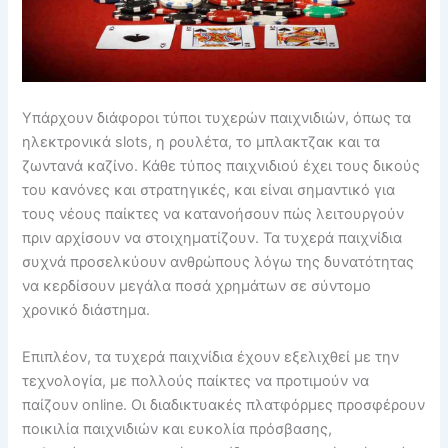
Υπάρχουν διάφοροι τύποι τυχερών παιχνιδιών, όπως τα
ηλεκτρονικά slots, η ρουλέτα, το μπλακτζακ και τα
ζωντανά καζίνο. Κάθε τύπος παιχνιδιού έχει τους δικούς
του κανόνες και στρατηγικές, και είναι σημαντικό για
τους νέους παίκτες να κατανοήσουν πώς λειτουργούν
πριν αρχίσουν να στοιχηματίζουν. Τα τυχερά παιχνίδια
συχνά προσελκύουν ανθρώπους λόγω της δυνατότητας
να κερδίσουν μεγάλα ποσά χρημάτων σε σύντομο
χρονικό διάστημα.
Επιπλέον, τα τυχερά παιχνίδια έχουν εξελιχθεί με την
τεχνολογία, με πολλούς παίκτες να προτιμούν να
παίζουν online. Οι διαδικτυακές πλατφόρμες προσφέρουν
ποικιλία παιχνιδιών και ευκολία πρόσβασης,