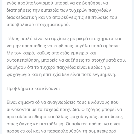
ενός προϋπολογισμού μπορεί να σε βοηθήσει να
διατηρήσεις την εμπειρία των τυχερών παιχνιδιών
διασκεδαστική και να αποφεύγεις τις επιπτώσεις του
υπερβολικού στοιχηματισμού.
Τέλος, καλό είναι να αρχίσεις με μικρά στοιχήματα και
να μην προσπαθείς να κερδίσεις μεγάλα ποσά αμέσως.
Με τον καιρό, καθώς αποκτάς εμπειρία και
αυτοπεποίθηση, μπορείς να αυξήσεις τα στοιχήματά σου.
Θυμήσου ότι τα τυχερά παιχνίδια είναι κυρίως για
ψυχαγωγία και η επιτυχία δεν είναι ποτέ εγγυημένη.
Προβλήματα και κίνδυνοι
Είναι σημαντικό να αναγνωρίσεις τους κινδύνους που
συνδέονται με τα τυχερά παιχνίδια. Ο τζόγος μπορεί να
προκαλέσει εθισμό και άλλες ψυχολογικές επιπτώσεις,
όπως άγχος και κατάθλιψη. Οι παίκτες πρέπει να είναι
προσεκτικοί και να παρακολουθούν τη συμπεριφορά