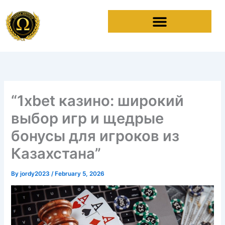
Skip
to
content
“1xbet казино: широкий
выбор игр и щедрые
бонусы для игроков из
Казахстана”
By
jordy2023
/
February 5, 2026