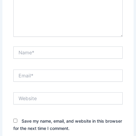
Name*
Email*
Website
Save my name, email, and website in this browser
for the next time I comment.