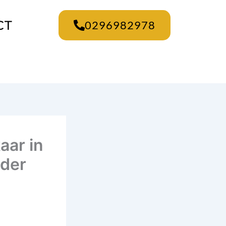
CT
0296982978
aar in
nder