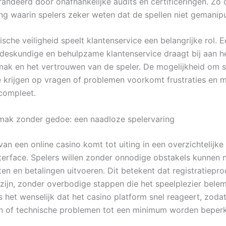
andeerd door onafhankelijke audits en certificeringen. Zo 
g waarin spelers zeker weten dat de spellen niet gemanipul
sche veiligheid speelt klantenservice een belangrijke rol. 
 deskundige en behulpzame klantenservice draagt bij aan h
ak en het vertrouwen van de speler. De mogelijkheid om s
 krijgen op vragen of problemen voorkomt frustraties en 
 compleet.
ak zonder gedoe: een naadloze spelervaring
an een online casino komt tot uiting in een overzichtelijke
interface. Spelers willen zonder onnodige obstakels kunnen 
ten en betalingen uitvoeren. Dit betekent dat registratiepr
k zijn, zonder overbodige stappen die het speelplezier bele
s het wenselijk dat het casino platform snel reageert, zoda
n of technische problemen tot een minimum worden beperk