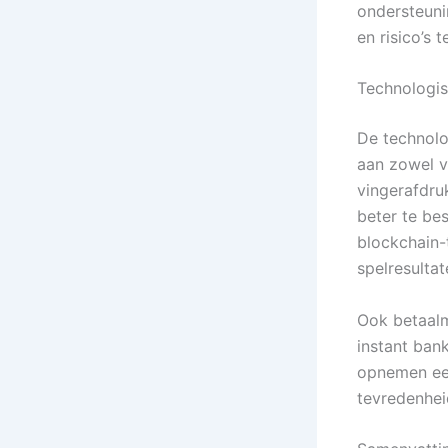
ondersteuni
en risico’s 
Technologis
De technolo
aan zowel v
vingerafdru
beter te be
blockchain-
spelresultat
Ook betaalm
instant ban
opnemen een
tevredenhei