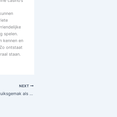
ine casino’s
 kunnen
iete
riendelijke
g spelen.
en kennen en
Zo ontstaat
aal staan.
NEXT
Veiligheid en gebruiksgemak als norm bij de beste online casino’s van vandaag