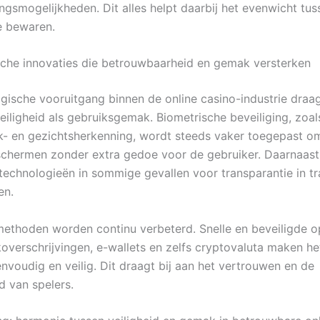
ngsmogelijkheden. Dit alles helpt daarbij het evenwicht tus
te bewaren.
che innovaties die betrouwbaarheid en gemak versterken
gische vooruitgang binnen de online casino-industrie draagt
eiligheid als gebruiksgemak. Biometrische beveiliging, zoal
k- en gezichtsherkenning, wordt steeds vaker toegepast o
schermen zonder extra gedoe voor de gebruiker. Daarnaas
technologieën in sommige gevallen voor transparantie in tr
en.
ethoden worden continu verbeterd. Snelle en beveiligde op
koverschrijvingen, e-wallets en zelfs cryptovaluta maken he
voudig en veilig. Dit draagt bij aan het vertrouwen en de
d van spelers.