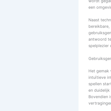
wordt gegar
een omgevin
Naast techni
bereikbare,
gebruiksgem
antwoord te
spelplezier
Gebruiksgem
Het gemak v
intuïtieve 
spellen star
en duidelij
Bovendien i
vertraginge