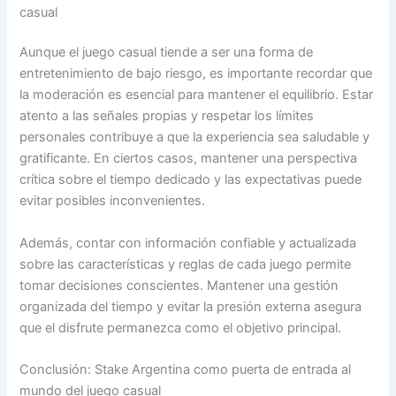
casual
Aunque el juego casual tiende a ser una forma de
entretenimiento de bajo riesgo, es importante recordar que
la moderación es esencial para mantener el equilibrio. Estar
atento a las señales propias y respetar los límites
personales contribuye a que la experiencia sea saludable y
gratificante. En ciertos casos, mantener una perspectiva
crítica sobre el tiempo dedicado y las expectativas puede
evitar posibles inconvenientes.
Además, contar con información confiable y actualizada
sobre las características y reglas de cada juego permite
tomar decisiones conscientes. Mantener una gestión
organizada del tiempo y evitar la presión externa asegura
que el disfrute permanezca como el objetivo principal.
Conclusión: Stake Argentina como puerta de entrada al
mundo del juego casual