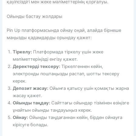
қауіпсіздігі мен жеке мәліметтерінің қорғалуы.
Ойынды бастау жолдары
Pin Up платформасында ойнау оңай, алайда бірнеше
маңызды қадамдарды орындау қажет:
Тіркелу:
Платформада тіркелу үшін жеке
мәліметтеріңізді енгізу қажет.
Деректерді тексеру:
Тіркелгеннен кейін,
электронды поштаңызды растап, шотты тексеру
керек.
Депозит жасау:
Ойынға қатысу үшін қомақты жарна
жасау қажет.
Ойынды таңдау:
Сайттағы ойындар тізімінен өзіңізге
ұнайтын ойынды таңдауыңыз керек.
Ойнау:
Ойынды таңдағаннан кейін, бірден ойнауға
кірісуге болады.