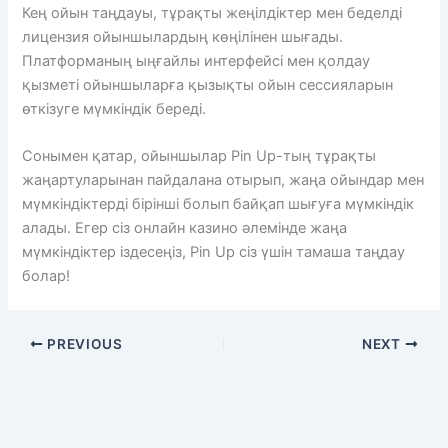
Кең ойын таңдауы, тұрақты жеңілдіктер мен беделді
лицензия ойыншылардың көңілінен шығады.
Платформаның ыңғайлы интерфейсі мен қолдау
қызметі ойыншыларға қызықты ойын сессияларын
өткізуге мүмкіндік береді.
Сонымен қатар, ойыншылар Pin Up-тың тұрақты
жаңартуларынан пайдалана отырып, жаңа ойындар мен
мүмкіндіктерді бірінші болып байқап шығуға мүмкіндік
алады. Егер сіз онлайн казино әлемінде жаңа
мүмкіндіктер іздесеңіз, Pin Up сіз үшін тамаша таңдау
болар!
PREVIOUS
NEXT