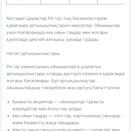
Кестедегі деректер Pin Up-тың бәсекелестеріне
қарағанда артықшылықтарын көрсетеді. Ойыншылар
үшін платформада кең ойын таңдау мен жоғары
қауіпсіздік деңгейі алғашқы орында тұрады.
Негізгі артықшылықтары
Pin Up казиносының ойыншыларға ұсынатын
артықшылықтары оларды дәстүрлі казиноға қарағанда
жоғары бағаланады. Бұл артықшылықтар
ойыншылардың тәжірибесін жақсартуға бағытталған:
Қызықты акциялар — ойыншылар тұрақты
жеңілдіктер мен бонустар алады.
Кең ойын таңдау — слоттар, карточкалық ойындар
және бизнестің жаңа ойындары.
Нақты уақыттағы қолдау қызметі — сұрақтар мен