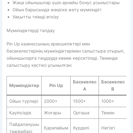
Жаңа ойыншылар үшін арнайы бонус ұсыныстары
Ойын барысында жеңіске жету мүмкіндігі
Уақытты тиімді өткізу
Мүмкіндіктерді талдау
Pin Up казиносының ерекшеліктері мен
бәсекелестерінің мүмкіндіктерімен салыстыра отырып,
ойыншыларға таңдауда көмек көрсетіледі. Төменде
салыстыру кестесі ұсынылған:
Бәсекелес
Бәсекелес
Мүмкіндіктер
Pin Up
A
B
Ойын түрлері
2000+
1500+
1000+
Қауіпсіздік
Жоғары
Орташа
Төмен
Пайдаланушы
Қарапайым
Күрделі
Негізгі
тәжірибесі