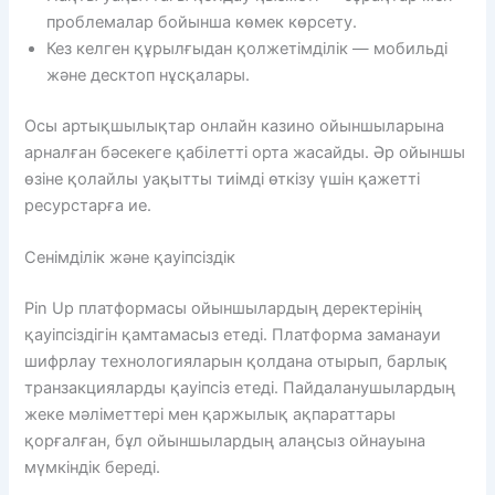
проблемалар бойынша көмек көрсету.
Кез келген құрылғыдан қолжетімділік — мобильді
және десктоп нұсқалары.
Осы артықшылықтар онлайн казино ойыншыларына
арналған бәсекеге қабілетті орта жасайды. Әр ойыншы
өзіне қолайлы уақытты тиімді өткізу үшін қажетті
ресурстарға ие.
Сенімділік және қауіпсіздік
Pin Up платформасы ойыншылардың деректерінің
қауіпсіздігін қамтамасыз етеді. Платформа заманауи
шифрлау технологияларын қолдана отырып, барлық
транзакцияларды қауіпсіз етеді. Пайдаланушылардың
жеке мәліметтері мен қаржылық ақпараттары
қорғалған, бұл ойыншылардың алаңсыз ойнауына
мүмкіндік береді.