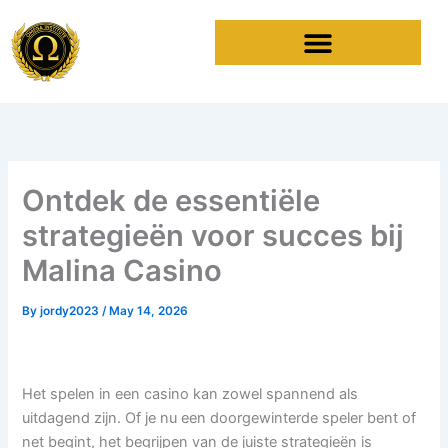
Skip
to
content
Ontdek de essentiële
strategieën voor succes bij
Malina Casino
By
jordy2023
/
May 14, 2026
Het spelen in een casino kan zowel spannend als
uitdagend zijn. Of je nu een doorgewinterde speler bent of
net begint, het begrijpen van de juiste strategieën is