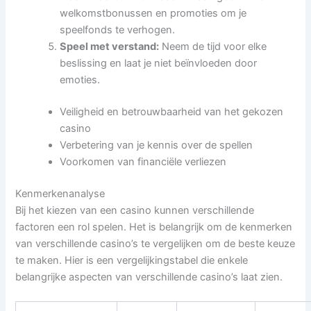
welkomstbonussen en promoties om je
speelfonds te verhogen.
Speel met verstand:
Neem de tijd voor elke
beslissing en laat je niet beïnvloeden door
emoties.
Veiligheid en betrouwbaarheid van het gekozen
casino
Verbetering van je kennis over de spellen
Voorkomen van financiële verliezen
Kenmerkenanalyse
Bij het kiezen van een casino kunnen verschillende
factoren een rol spelen. Het is belangrijk om de kenmerken
van verschillende casino’s te vergelijken om de beste keuze
te maken. Hier is een vergelijkingstabel die enkele
belangrijke aspecten van verschillende casino’s laat zien.