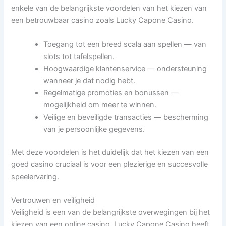
enkele van de belangrijkste voordelen van het kiezen van
een betrouwbaar casino zoals Lucky Capone Casino.
Toegang tot een breed scala aan spellen — van
slots tot tafelspellen.
Hoogwaardige klantenservice — ondersteuning
wanneer je dat nodig hebt.
Regelmatige promoties en bonussen —
mogelijkheid om meer te winnen.
Veilige en beveiligde transacties — bescherming
van je persoonlijke gegevens.
Met deze voordelen is het duidelijk dat het kiezen van een
goed casino cruciaal is voor een plezierige en succesvolle
speelervaring.
Vertrouwen en veiligheid
Veiligheid is een van de belangrijkste overwegingen bij het
kiezen van een online casino. Lucky Capone Casino heeft