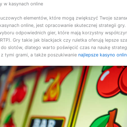
ry w kasynach online
luczowych elementów, które mogą zwiększyć Twoje szans
asynach online, jest opracowanie skutecznej strategii gry.
yboru odpowiednich gier, które mają korzystny współczy
(RTP). Gry takie jak blackjack czy ruletka oferują lepsze s
do slotów, dlatego warto poświęcić czas na naukę strateg
z tymi grami, a także poszukiwanie
najlepsze kasyno onli