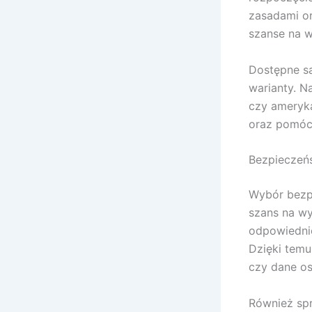
zasadami o
szanse na 
Dostępne są
warianty. Na
czy ameryk
oraz pomóc 
Bezpieczeńs
Wybór bezpi
szans na wy
odpowiednie
Dzięki temu
czy dane o
Również spr