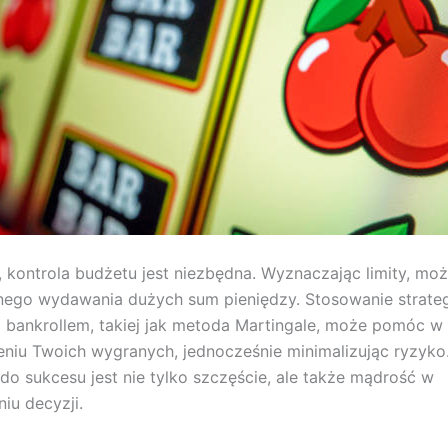
kontrola budżetu jest niezbędna. Wyznaczając limity, mo
ego wydawania dużych sum pieniędzy. Stosowanie strateg
 bankrollem, takiej jak metoda Martingale, może pomóc w
niu Twoich wygranych, jednocześnie minimalizując ryzyko.
do sukcesu jest nie tylko szczęście, ale także mądrość w
iu decyzji.