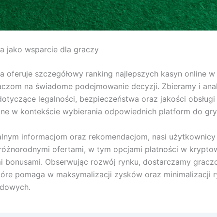
a jako wsparcie dla graczy
a oferuje szczegółowy ranking najlepszych kasyn online w 
aczom na świadome podejmowanie decyzji. Zbieramy i ana
dotyczące legalności, bezpieczeństwa oraz jakości obsługi 
dne w kontekście wybierania odpowiednich platform do gry
ualnym informacjom oraz rekomendacjom, nasi użytkownic
 różnorodnymi ofertami, w tym opcjami płatności w kryptow
i bonusami. Obserwując rozwój rynku, dostarczamy gracz
tóre pomaga w maksymalizacji zysków oraz minimalizacji 
rdowych.