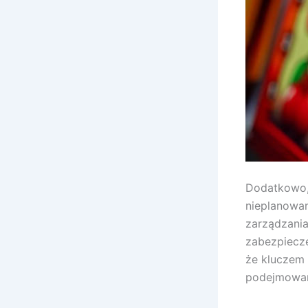
Dodatkowo, 
nieplanowan
zarządzania
zabezpiecze
że kluczem 
podejmowan