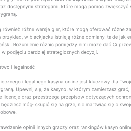
raz dostępnymi strategami, które mogą pomóc zwiększyć 
wygraną.
 również różne wersje gier, które mogą oferować różne z
 przykład, w blackjacku istnieją różne odmiany, takie jak e
ański. Rozumienie różnic pomiędzy nimi może dać Ci prze
w podjęciu bardziej strategicznych decyzji.
two i legalność
ecznego i legalnego kasyna online jest kluczowy dla Twoje
graną. Upewnij się, że kasyno, w którym zamierzasz grać,
 licencje oraz przestrzega przepisów dotyczących ochron
 będziesz mógł skupić się na grze, nie martwiąc się o swoj
sobowe.
awdzenie opinii innych graczy oraz rankingów kasyn onli