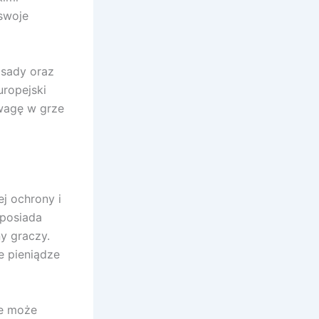
swoje
asady oraz
uropejski
wagę w grze
j ochrony i
 posiada
y graczy.
e pieniądze
ne może