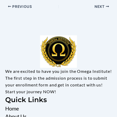
PREVIOUS
NEXT
We are excited to have you join the Omega Institute!
The first step in the admission process is to submit
your enrollment form and get in contact with us!
Start your journey NOW!
Quick Links
Home
About Us