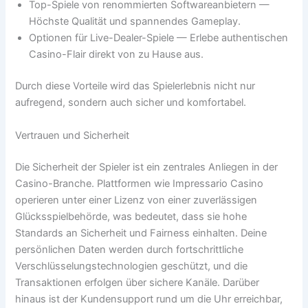
Top-Spiele von renommierten Softwareanbietern —
Höchste Qualität und spannendes Gameplay.
Optionen für Live-Dealer-Spiele — Erlebe authentischen
Casino-Flair direkt von zu Hause aus.
Durch diese Vorteile wird das Spielerlebnis nicht nur
aufregend, sondern auch sicher und komfortabel.
Vertrauen und Sicherheit
Die Sicherheit der Spieler ist ein zentrales Anliegen in der
Casino-Branche. Plattformen wie Impressario Casino
operieren unter einer Lizenz von einer zuverlässigen
Glücksspielbehörde, was bedeutet, dass sie hohe
Standards an Sicherheit und Fairness einhalten. Deine
persönlichen Daten werden durch fortschrittliche
Verschlüsselungstechnologien geschützt, und die
Transaktionen erfolgen über sichere Kanäle. Darüber
hinaus ist der Kundensupport rund um die Uhr erreichbar,