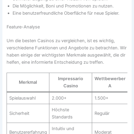
Die Möglichkeit, Boni und Promotionen zu nutzen.
Eine benutzerfreundliche Oberfläche für neue Spieler.
Feature-Analyse
Um die besten Casinos zu vergleichen, ist es wichtig,
verschiedene Funktionen und Angebote zu betrachten. Wir
haben einige der wichtigsten Merkmale ausgewählt, die dir
helfen, eine informierte Entscheidung zu treffen.
Impressario
Wettbewerber
W
Merkmal
Casino
A
Spielauswahl
2.000+
1.500+
1
Höchste
Sicherheit
Regulär
B
Standards
Intuitiv und
Benutzererfahrung
Moderat
E