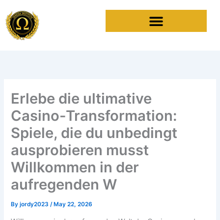
Skip
to
content
Erlebe die ultimative
Casino-Transformation:
Spiele, die du unbedingt
ausprobieren musst
Willkommen in der
aufregenden W
By
jordy2023
/
May 22, 2026