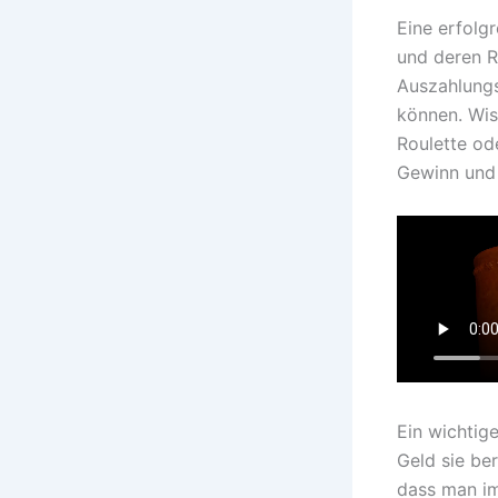
Eine erfolgr
und deren R
Auszahlungs
können. Wis
Roulette o
Gewinn und
Ein wichtig
Geld sie ber
dass man im