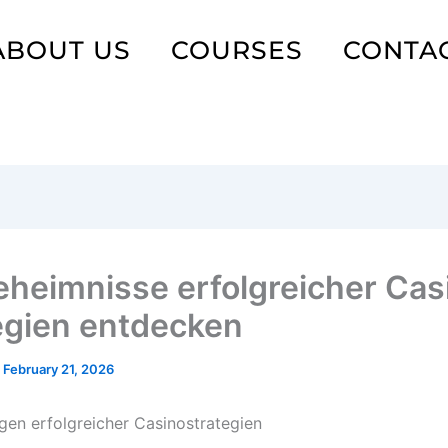
ABOUT US
COURSES
CONTA
eheimnisse erfolgreicher Cas
egien entdecken
/
February 21, 2026
gen erfolgreicher Casinostrategien