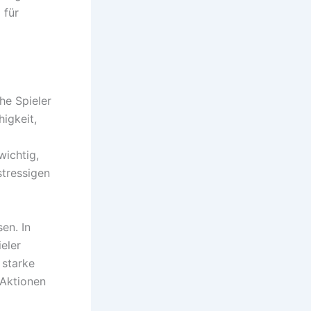
 für
he Spieler
higkeit,
wichtig,
stressigen
en. In
eler
 starke
 Aktionen