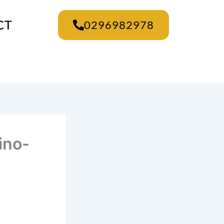
CT
0296982978
ino-