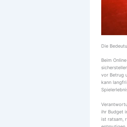
Die Bedeutu
Beim Online-
sicherstelle
vor Betrug 
kann langfr
Spielerlebn
Verantwortu
ihr Budget 
ist ratsam,
entmutigen 