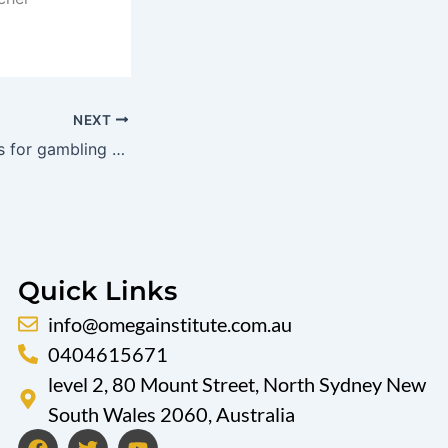
NEXT
Winning strategies for gambling tips from Minimum Deposit Casino
Quick Links
info@omegainstitute.com.au
0404615671
level 2, 80 Mount Street, North Sydney New
South Wales 2060, Australia
F
T
Y