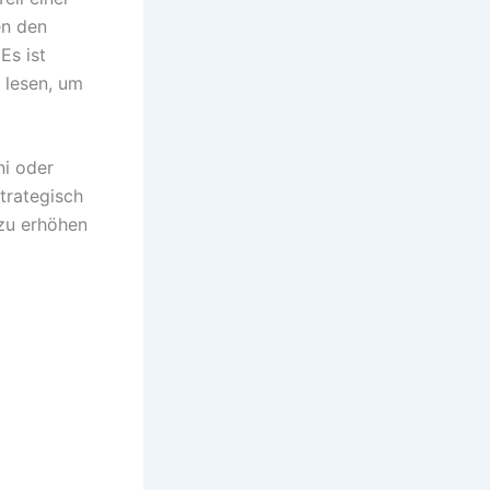
en den
Es ist
 lesen, um
i oder
strategisch
zu erhöhen