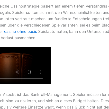
eiche Casinostrategie basiert auf einem tiefen Verständnis 
egeln. Spieler sollten sich mit den Wahrscheinlichkeiten un
quoten vertraut machen, um fundierte Entscheidungen tre
sen über die verschiedenen Spielvarianten, sei es beim Blac
der
casino ohne oasis​
Spielautomaten, kann den Unterschie
 Verlust ausmachen.
er Aspekt ist das Bankroll-Management. Spieler müssen lerne
eit sind zu riskieren, und sich an dieses Budget halten. Dies
pulsiv weitere Einsätze wagt, wenn das Glück nicht auf de