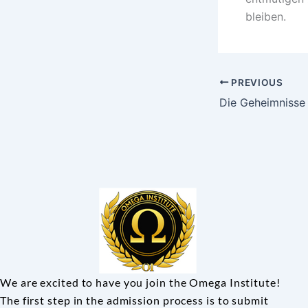
bleiben.
PREVIOUS
We are excited to have you join the Omega Institute!
The first step in the admission process is to submit