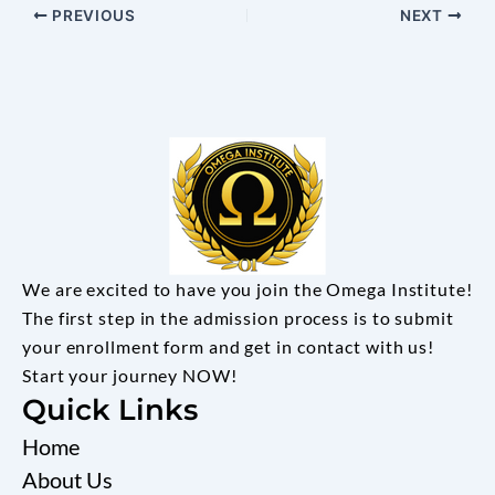
PREVIOUS
NEXT
We are excited to have you join the Omega Institute!
The first step in the admission process is to submit
your enrollment form and get in contact with us!
Start your journey NOW!
Quick Links
Home
About Us