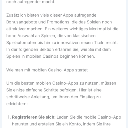
noch aufregender macht.
Zusätzlich bieten viele dieser Apps aufregende
Bonusangebote und Promotions, die das Spielen noch
attraktiver machen. Ein weiteres wichtiges Merkmal ist die
hohe Auswahl an Spielen, die von klassischen
Spielautomaten bis hin zu innovativen neuen Titeln reicht.
In der folgenden Sektion erfahren Sie, wie Sie mit dem
Spielen in mobilen Casinos beginnen können.
Wie man mit mobilen Casino-Apps startet
Um die besten mobilen Casino-Apps zu nutzen, müssen
Sie einige einfache Schritte befolgen. Hier ist eine
schrittweise Anleitung, um Ihnen den Einstieg zu
erleichtern:
Registrieren Sie sich:
Laden Sie die mobile Casino-App
herunter und erstellen Sie ein Konto, indem Sie Ihre