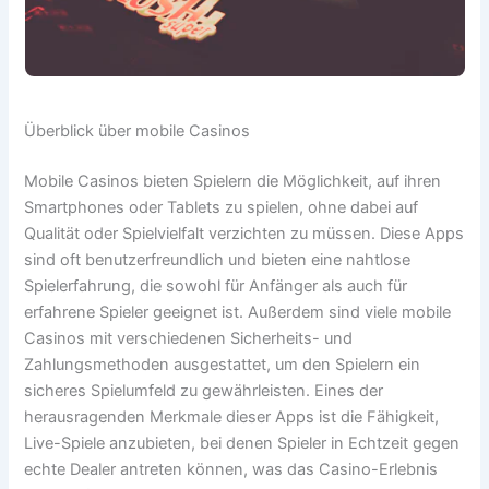
Überblick über mobile Casinos
Mobile Casinos bieten Spielern die Möglichkeit, auf ihren
Smartphones oder Tablets zu spielen, ohne dabei auf
Qualität oder Spielvielfalt verzichten zu müssen. Diese Apps
sind oft benutzerfreundlich und bieten eine nahtlose
Spielerfahrung, die sowohl für Anfänger als auch für
erfahrene Spieler geeignet ist. Außerdem sind viele mobile
Casinos mit verschiedenen Sicherheits- und
Zahlungsmethoden ausgestattet, um den Spielern ein
sicheres Spielumfeld zu gewährleisten. Eines der
herausragenden Merkmale dieser Apps ist die Fähigkeit,
Live-Spiele anzubieten, bei denen Spieler in Echtzeit gegen
echte Dealer antreten können, was das Casino-Erlebnis