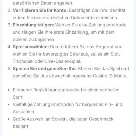
persönlichen Daten angeben.
Verifizieren Sie Ihr Konto:
Bestätigen Sie Ihre Identität,
indem Sie die erforderlichen Dokumente einreichen.
Einzahlung tätigen:
Wählen Sie eine Zahlungsmethode
und tätigen Sie Ihre erste Einzahlung, um mit dem
Spielen zu beginnen.
Spiel auswählen:
Durchstöbern Sie das Angebot und
wählen Sie Ihr bevorzugtes Spiel aus, sei es ein Slot,
Tischspiel oder Live-Dealer-Spiel.
Spielen Sie und genießen Sie:
Starten Sie das Spiel und
genießen Sie das abwechslungsreiche Casino-Erlebnis.
Einfacher Registrierungsprozess für einen schnellen
Start
Vielfältige Zahlungsmethoden für bequemes Ein- und
Auszahlen
Große Auswahl an Spielen, die jeden Geschmack
bedient