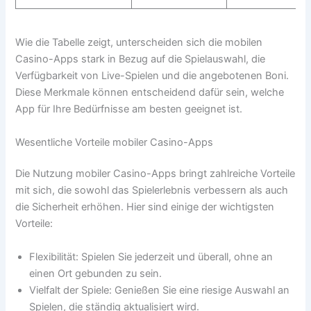
Wie die Tabelle zeigt, unterscheiden sich die mobilen
Casino-Apps stark in Bezug auf die Spielauswahl, die
Verfügbarkeit von Live-Spielen und die angebotenen Boni.
Diese Merkmale können entscheidend dafür sein, welche
App für Ihre Bedürfnisse am besten geeignet ist.
Wesentliche Vorteile mobiler Casino-Apps
Die Nutzung mobiler Casino-Apps bringt zahlreiche Vorteile
mit sich, die sowohl das Spielerlebnis verbessern als auch
die Sicherheit erhöhen. Hier sind einige der wichtigsten
Vorteile:
Flexibilität: Spielen Sie jederzeit und überall, ohne an
einen Ort gebunden zu sein.
Vielfalt der Spiele: Genießen Sie eine riesige Auswahl an
Spielen, die ständig aktualisiert wird.