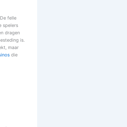
De felle
e spelers
en dragen
esteding is.
ekt, maar
sinos
die