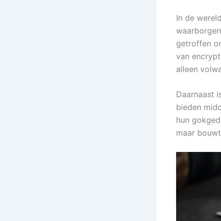
In de werel
waarborgen.
getroffen o
van encrypt
alleen volw
Daarnaast i
bieden midd
hun gokgedr
maar bouwt 