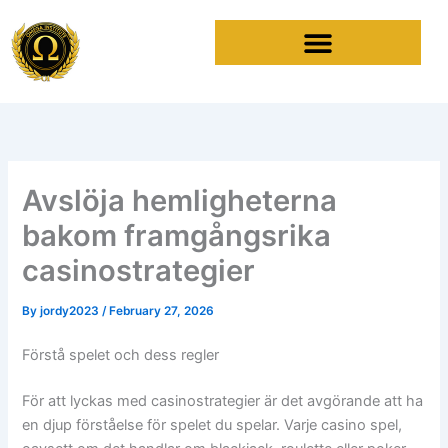
Skip
to
content
Avslöja hemligheterna
bakom framgångsrika
casinostrategier
By
jordy2023
/
February 27, 2026
Förstå spelet och dess regler
För att lyckas med casinostrategier är det avgörande att ha
en djup förståelse för spelet du spelar. Varje casino spel,