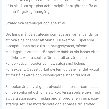
hålla sig till en spelplan och disciplin är avgörande för att
uppnå långsiktig framgång.
Strategiska satsningar och spelstilar
Det finns många strategier som spelare kan använda för
att öka sina chanser att vinna. Till exempel, i spel som
blackjack finns det olika satsningssystem, såsom
Martingale-systemet, där spelare dubblar sin insats efter
en förlust. Andra spelare föredrar att använda mer
konservativa metoder som att satsa små belopp
konsekvent. Oavsett vilket system du väljer, är det viktigt
att förstå riskerna och belöningarna innan du börjar.
För poker är det viktigt att utveckla en spelstil som passar
din personlighet och dina styrkor. Vissa spelare trivs med
att vara aggressiva, medan andra föredrar en mer passiv
strategi. Att läsa motståndare och anpassa din strategi