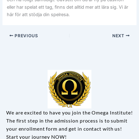
eller har spelat ett tag, finns det alltid mer att lära sig. Vi är
här för att stödja din spelresa.
PREVIOUS
NEXT
We are excited to have you join the Omega Institute!
The first step in the admission process is to submit
your enrollment form and get in contact with us!
Start your journey NOW!