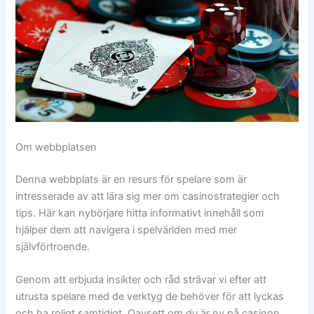
Om webbplatsen
Denna webbplats är en resurs för spelare som är
intresserade av att lära sig mer om casinostrategier och
tips. Här kan nybörjare hitta informativt innehåll som
hjälper dem att navigera i spelvärlden med mer
självförtroende.
Genom att erbjuda insikter och råd strävar vi efter att
utrusta spelare med de verktyg de behöver för att lyckas
och ha roligt samtidigt. Oavsett om du är ny på casinon