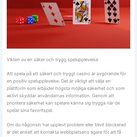
Vikten av en säker och trygg spelupplevelse
Att spela på ett säkert och tryggt casino är avgörande för
en positiv spelupplevelse. Det är viktigt att välja en
plattform som erbjuder högsta möjliga säkerhet och som
aktivt skyddar användarnas information. Genom att
prioritera säkerhet kan spelare känna sig trygga när de
spelar sina favoritspel.
Om du någonsin har upplevt problem eller blivit blockerad
är det enkelt att kontakta webbplatsens ägare för att få