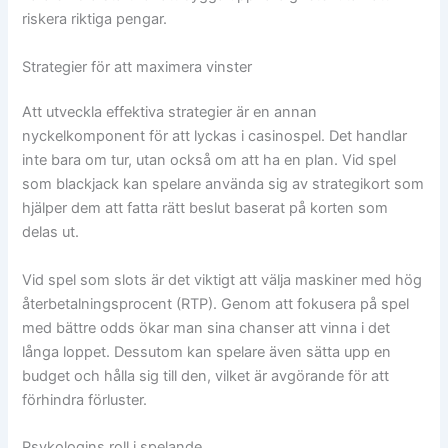
riskera riktiga pengar.
Strategier för att maximera vinster
Att utveckla effektiva strategier är en annan
nyckelkomponent för att lyckas i casinospel. Det handlar
inte bara om tur, utan också om att ha en plan. Vid spel
som blackjack kan spelare använda sig av strategikort som
hjälper dem att fatta rätt beslut baserat på korten som
delas ut.
Vid spel som slots är det viktigt att välja maskiner med hög
återbetalningsprocent (RTP). Genom att fokusera på spel
med bättre odds ökar man sina chanser att vinna i det
långa loppet. Dessutom kan spelare även sätta upp en
budget och hålla sig till den, vilket är avgörande för att
förhindra förluster.
Psykologins roll i spelande