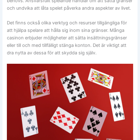
behövs. Ansvarsfullt spelande handlar om att sätta gränser
och undvika att låta spelet påverka andra aspekter av livet.
Det finns också olika verktyg och resurser tillgängliga för
att hjälpa spelare att hålla sig inom sina gränser. Många
casinon erbjuder möjligheter att sätta insättningsgränser
eller till och med tillfälligt stänga konton. Det är viktigt att
dra nytta av dessa för att skydda sig själv.