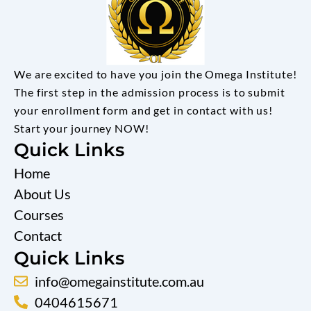
We are excited to have you join the Omega Institute!
The first step in the admission process is to submit
your enrollment form and get in contact with us!
Start your journey NOW!
Quick Links
Home
About Us
Courses
Contact
Quick Links
info@omegainstitute.com.au
0404615671