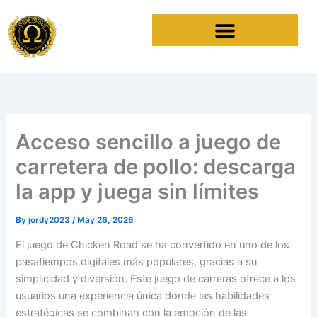
Skip
to
content
Acceso sencillo a juego de
carretera de pollo: descarga
la app y juega sin límites
By
jordy2023
/
May 26, 2026
El juego de Chicken Road se ha convertido en uno de los
pasatiempos digitales más populares, gracias a su
simplicidad y diversión. Este juego de carreras ofrece a los
usuarios una experiencia única donde las habilidades
estratégicas se combinan con la emoción de las