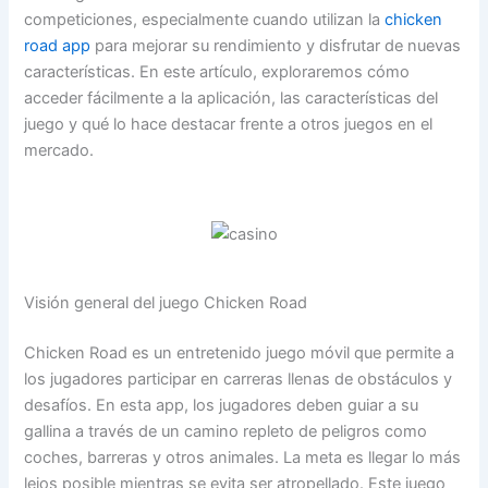
competiciones, especialmente cuando utilizan la
chicken
road app
para mejorar su rendimiento y disfrutar de nuevas
características. En este artículo, exploraremos cómo
acceder fácilmente a la aplicación, las características del
juego y qué lo hace destacar frente a otros juegos en el
mercado.
Visión general del juego Chicken Road
Chicken Road es un entretenido juego móvil que permite a
los jugadores participar en carreras llenas de obstáculos y
desafíos. En esta app, los jugadores deben guiar a su
gallina a través de un camino repleto de peligros como
coches, barreras y otros animales. La meta es llegar lo más
lejos posible mientras se evita ser atropellado. Este juego